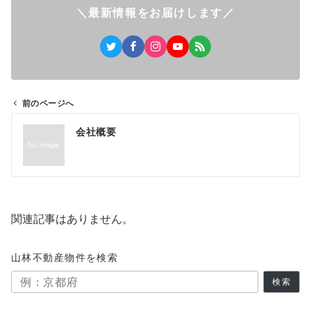
＼最新情報をお届けします／
前のページへ
投
会社概要
稿
ナ
ビ
ゲ
関連記事はありません。
ー
山林不動産物件を検索
シ
検索
ョ