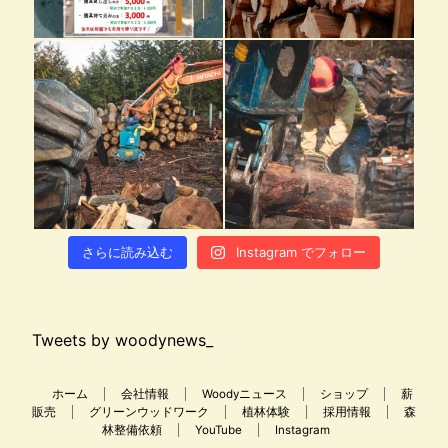
さらに読み込む
Instagram でフォロー
Tweets by woodynews_
ホーム
会社情報
Woodyニュース
ショップ
薪
販売
グリーンウッドワーク
植林体験
採用情報
森
林整備依頼
YouTube
Instagram